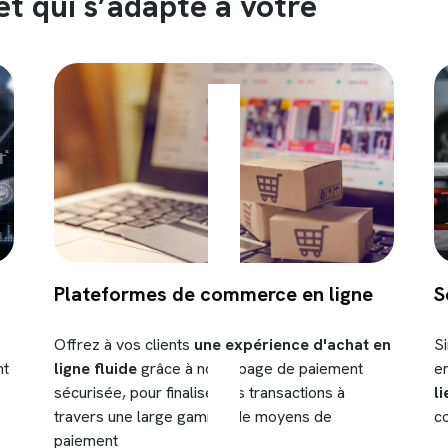
et qui s’adapte à votre
Plateformes de commerce en ligne
S
Offrez à vos clients
une expérience d'achat en
Si
nt
ligne
fluide
grâce à notre page de paiement
e
sécurisée, pour finaliser les transactions à
l
travers une large gamme de moyens de
co
paiement