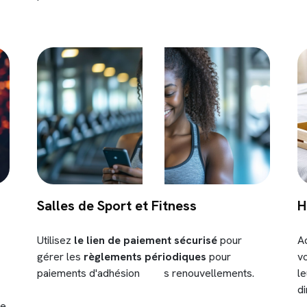
Salles de Sport et Fitness
H
Utilisez
le lien de paiement sécurisé
pour
A
gérer les
règlements périodiques
pour
vo
paiements d'adhésion et les renouvellements.
l
di
de