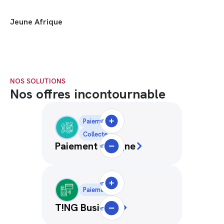
Jeune Afrique
NOS SOLUTIONS
Nos offres incontournable
Sélectionner
Paiement
Collecte
Paiement en ligne
Désélectionner
Sélectionner
Paiement
T!NG Business
Désélectionner